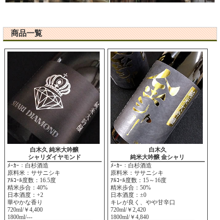
商品一覧
白木久 純米大吟醸
白木久
シャリダイヤモンド
純米大吟醸 金シャリ
ﾒｰｶｰ：白杉酒造
ﾒｰｶｰ：白杉酒造
原料米：ササニシキ
原料米：ササニシキ
ｱﾙｺｰﾙ度数：16.5度
ｱﾙｺｰﾙ度数：15～16度
精米歩合：40%
精米歩合：50%
日本酒度：+2
日本酒度：±0
華やかな香り
キレが良く、やや甘辛口
720ml/￥4,400
720ml/￥2,420
1800ml/---
1800ml/￥4,840