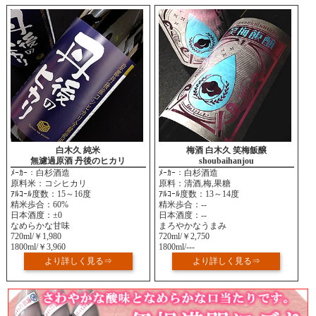
白木久 純米
梅酒 白木久 笑梅飯醸
無濾過原酒 丹後のヒカリ
shoubaihanjou
ﾒｰｶｰ：白杉酒造
ﾒｰｶｰ：白杉酒造
原料米：コシヒカリ
原料：清酒,梅,果糖
ｱﾙｺｰﾙ度数：15～16度
ｱﾙｺｰﾙ度数：13～14度
精米歩合：60%
精米歩合：--
日本酒度：±0
日本酒度：--
なめらかな甘味
まろやかなうまみ
720ml/￥1,980
720ml/￥2,750
1800ml/￥3,960
1800ml/---
より詳しく見る⇒
より詳しく見る⇒