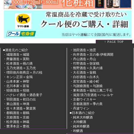
↑ PAGE TOP
■酒造元のご紹介
・池田酒造＝池雲
・城陽酒造＝城陽
・向井酒造＝京の春/伊根満開
・齊藤酒造＝英勲
・丹山酒造＝丹山
・松本酒造＝桃の滴
・竹野酒造＝弥栄鶴
・玉乃光酒造＝玉乃光
・熊野酒造＝久美の浦
・増田徳兵衛商店＝月の桂
・大石酒造＝翁鶴
・キンシ正宗＝金鵄
・白杉酒造＝白木久
・山本本家＝神聖
・若宮酒造＝綾小町
・北川本家＝富翁
・与謝娘酒造＝与謝娘
・招徳酒造＝招徳
・東和酒造＝福知三萬二千石
・ハクレイ酒造＝酒呑童子
・滋賀/浪乃音酒造＝ハレルヤ
・羽田酒造＝初日の出
・京都ウイスキー
・東山酒造＝坤滴
・京都蒸溜所＝季の美
・佐々木酒造＝聚楽第
・丹波ワイン
・都鶴酒造＝都鶴
■日本酒のご紹介
・京姫酒造＝京姫
・純米大吟醸酒
・松井酒造＝神蔵
・大吟醸酒
・豊澤本店＝豊祝
・純米吟醸酒
・吟醸酒