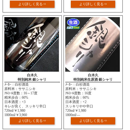
より詳しく見る⇒
より詳しく見る⇒
白木久
白木久
特別純米 銀シャリ
特別純米生原酒 銀シャリ
ﾒｰｶｰ：白杉酒造
ﾒｰｶｰ：白杉酒造
原料米：ササニシキ
原料米：ササニシキ
ｱﾙｺｰﾙ度数：16～17度
ｱﾙｺｰﾙ度数：16度
精米歩合：60%
精米歩合：60%
日本酒度：+3
日本酒度：+2
キレが良く、スッキリ辛口
スッキリやや辛口
720ml/￥1,980
720ml/￥1,980
1800ml/￥3,960
1800ml/---
より詳しく見る⇒
より詳しく見る⇒